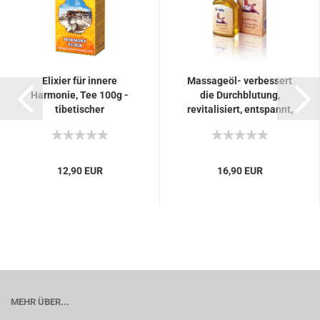
Elixier für innere
Massageöl- verbessert
Harmonie, Tee 100g -
die Durchblutung,
tibetischer
revitalisiert, entspannt,
Entspannungstee, für
Sorig Juk-Nuum-Agar-
psychischen Ausgleich,
Dhethear, 150ml...
fördert...
12,90 EUR
16,90 EUR
MEHR ÜBER...