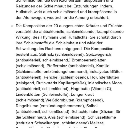
Schleimstoffen, die den Rachenraum auspolstern und
Reizungen der Schleimhaut bei Enzündungen lindern.
Huflattich wirkt auch schleimlösend und krampflösend in
den Atemwegen, wodurch er die Atmung erleichtert.
Die Komposition der 20 ausgesuchten Kräuter und Früchte
verstärkt die antibakterielle, schleimlösende, krampflösende
Wirkung des Thymians und Huflattichts. Sie schützt durch
ihre Schleimstoffe die Schleimhaut und wirkt der
Schwellung des Rachens entgegend. Die Komposition
besteht aus: Süßholz (schleimlösend), Spitzwegerich
(antibakteriell, schleimlösend,) Brombeerenblätter
(schleimlösend), Pfefferminz (antibakteriell), Kamille
(Schleimstoffe, entzündungehemmend), Eukalyptus Blätter
(antibakteriell), Fenchel (schleimlösend), Holunderblütten
(reinigend, Rutin-stärkt Kapillargefäße), inländisches Moos
(antibakteriell, schlemlösend), Hagebutte (Vitamin C),
Lindenblütten (Schleimstoffe), Lungenkraut
(schleimlösend),Weißdornblüten (krampflösend),
Ringelblume (entzündungshemmend), Salbei
(antibakteriell, schleimlösend), Schachtelhalm (Silizium für
die Schleimhaut), Anis (schleimlösend), Schlüsselblume
(reduziert Schwellungen, schleimlösend) Melisse